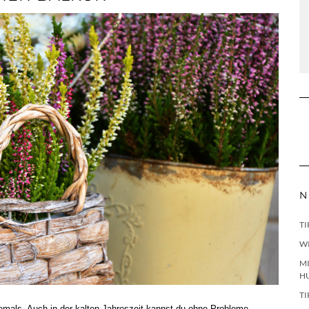
N
TI
W
MI
H
TI
emals. Auch in der kalten Jahreszeit kannst du ohne Probleme