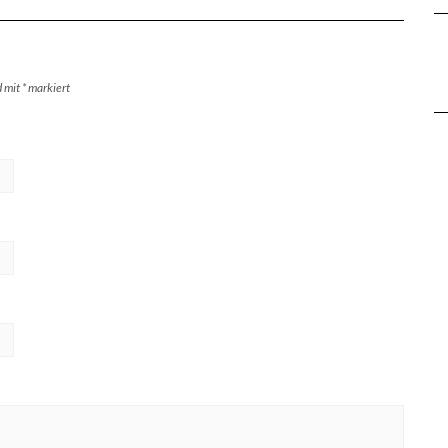
d mit
*
markiert