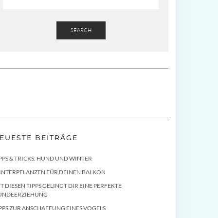
SEARCH
EUESTE BEITRÄGE
PPS & TRICKS: HUND UND WINTER
INTERPFLANZEN FÜR DEINEN BALKON
T DIESEN TIPPS GELINGT DIR EINE PERFEKTE
UNDEERZIEHUNG
PPS ZUR ANSCHAFFUNG EINES VOGELS